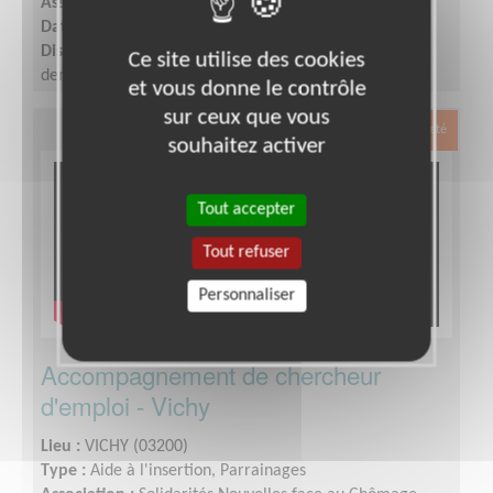
Association :
Solidarités Nouvelles face au Chômage
Date :
Tout le temps
Disponibilité demandée :
Une heure à une heure et
Ce site utilise des cookies
demie par RDV d'accompagnement + la réunion
et vous donne le contrôle
mensuelle/vie du groupe et association
sur ceux que vous
Exclusion & Pauvreté
souhaitez activer
Tout accepter
Tout refuser
Personnaliser
Accompagnement de chercheur
d'emploi - Vichy
Lieu :
VICHY (03200)
Type :
Aide à l'insertion, Parrainages