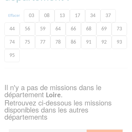
03
08
13
17
34
37
Effacer
44
56
59
64
66
68
69
73
74
75
77
78
86
91
92
93
95
Il n'y a pas de missions dans le
département
.
Loire
Retrouvez ci-dessous les missions
disponibles dans les autres
départements