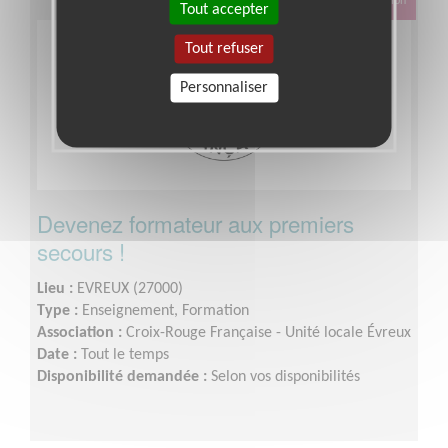
Éducation & Formation
Tout accepter
Tout refuser
Personnaliser
Devenez formateur aux premiers
secours !
Lieu :
EVREUX (27000)
Type :
Enseignement, Formation
Association :
Croix-Rouge Française - Unité locale Évreux
Date :
Tout le temps
Disponibilité demandée :
Selon vos disponibilités