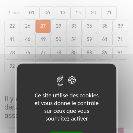
01
06
13
15
20
21
Effacer
22
26
27
29
33
35
38
39
41
46
49
50
54
59
61
71
73
75
77
78
80
88
89
91
92
93
988
Ce site utilise des cookies
Il y a
missions bénévoles dans le
3
et vous donne le contrôle
département
dans cette
Eure
sur ceux que vous
association
souhaitez activer