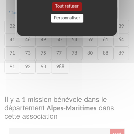
Tout refuser
01
06
13
15
20
21
Effacer
Personnaliser
22
26
27
29
33
35
38
39
41
46
49
50
54
59
61
64
71
73
75
77
78
80
88
89
91
92
93
988
Il y a
mission bénévole dans le
1
département
dans
Alpes-Maritimes
cette association