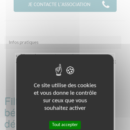
JE CONTACTE L'ASSOCIATION
Infos pratiques
Site web
www.croix-rouge.fr
Coordonnées
82 Bvd George Sand CHATEAUROUX
(36000)
Ce site utilise des cookies
et vous donne le contrôle
Filtrer les missions
sur ceux que vous
bénévoles par
souhaitez activer
département :
Tout accepter