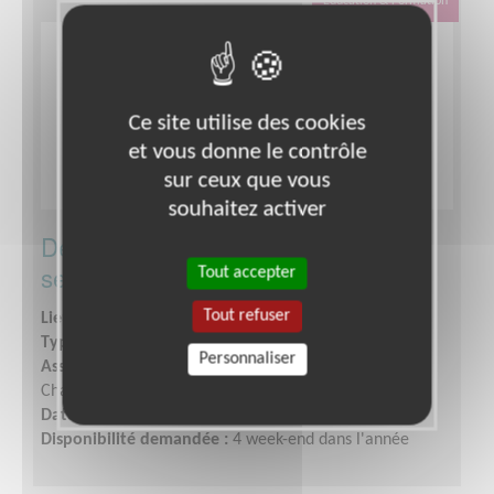
Éducation & Formation
Ce site utilise des cookies
et vous donne le contrôle
sur ceux que vous
souhaitez activer
Deviens formateur aux premiers
secours !
Tout accepter
Tout refuser
Lieu :
CHAMPAGNOLE (39300)
Type :
Secourisme, Santé, Soins
Personnaliser
Association :
Croix-Rouge - Unité Locale de
Champagnole
Date :
Tout le temps
Disponibilité demandée :
4 week-end dans l'année