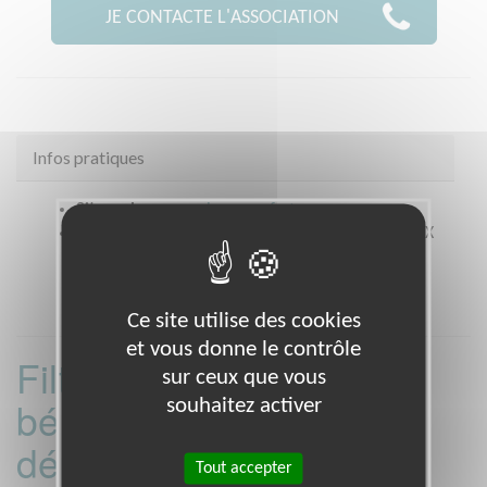
JE CONTACTE L'ASSOCIATION
Infos pratiques
Site web
www.croix-rouge.fr
Coordonnées
82 Bvd George Sand CHATEAUROUX
(36000)
Ce site utilise des cookies
et vous donne le contrôle
Filtrer les missions
sur ceux que vous
bénévoles par
souhaitez activer
département :
Tout accepter