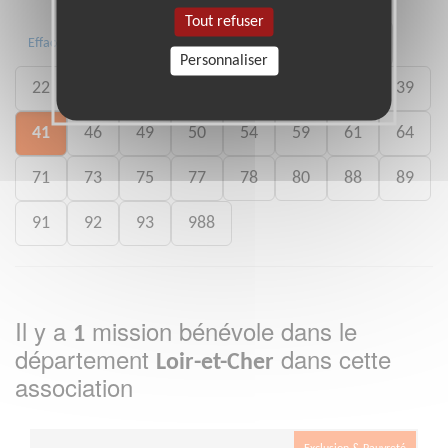
Tout refuser
01
06
13
15
20
21
Effacer
Personnaliser
22
26
27
29
33
35
38
39
41
46
49
50
54
59
61
64
71
73
75
77
78
80
88
89
91
92
93
988
Il y a
mission bénévole dans le
1
département
dans cette
Loir-et-Cher
association