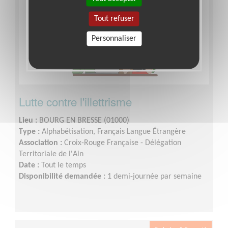
Tout refuser
Personnaliser
Lutte contre l'illettrisme
Lieu :
BOURG EN BRESSE (01000)
Type :
Alphabétisation, Français Langue Étrangère
Association :
Croix-Rouge Française - Délégation
Territoriale de l'Ain
Date :
Tout le temps
Disponibilité demandée :
1 demi-journée par semaine