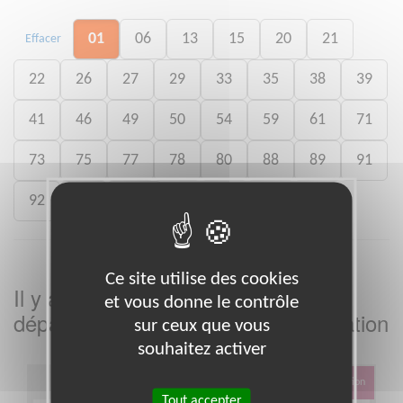
01
06
13
15
20
21
Effacer
22
26
27
29
33
35
38
39
41
46
49
50
54
59
61
71
73
75
77
78
80
88
89
91
92
93
988
Ce site utilise des cookies
Il y a
missions bénévoles dans le
3
et vous donne le contrôle
département
dans cette association
Ain
sur ceux que vous
souhaitez activer
Éducation & Formation
Tout accepter