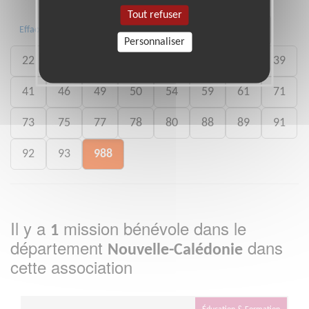
Tout refuser
01
06
13
15
20
21
Effacer
Personnaliser
22
26
27
29
33
35
38
39
41
46
49
50
54
59
61
71
73
75
77
78
80
88
89
91
92
93
988
Il y a
mission bénévole dans le
1
département
dans
Nouvelle-Calédonie
cette association