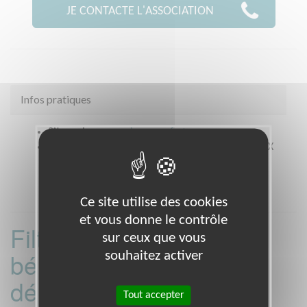
JE CONTACTE L'ASSOCIATION
Infos pratiques
Site web
www.croix-rouge.fr
Coordonnées
82 Bvd George Sand CHATEAUROUX
(36000)
Ce site utilise des cookies
et vous donne le contrôle
Filtrer les missions
sur ceux que vous
bénévoles par
souhaitez activer
département :
Tout accepter