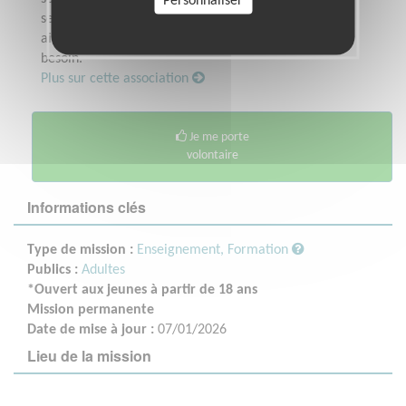
Personnaliser
secourisme.Rejoignez-nous pour apporter
aide, réconfort et soutien à ceux qui en ont
besoin.
Plus sur cette association
Je me porte
volontaire
Informations clés
Type de mission :
Enseignement, Formation
Publics :
Adultes
*Ouvert aux jeunes à partir de 18 ans
Mission permanente
Date de mise à jour :
07/01/2026
Lieu de la mission