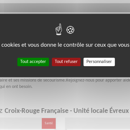
Disponibilité demandée
sion
Selon vos disponibilités
es cookies et vous donne le contrôle sur ceux que vous
se - Unité locale Évreux
Tout accepter
Tout refuser
Personnaliser
 pour les plus vulnérables à travers ses maraudes, distributions
daire et ses missions de secourisme.Rejoignez-nous pour apporter aid
qui en ont besoin.
ez
Croix-Rouge Française - Unité locale Évreux
Santé