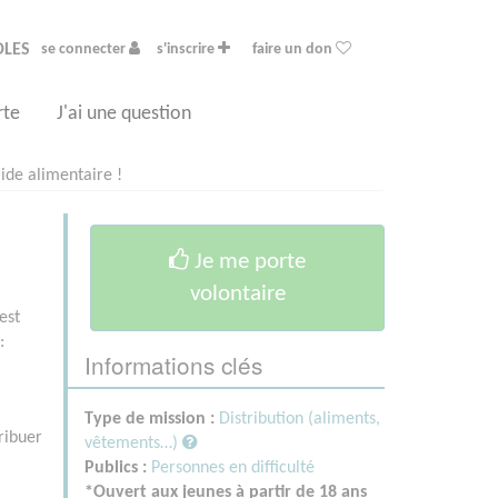
OLES
se connecter
s'inscrire
faire un don
rte
J'ai une question
ide alimentaire !
Je me porte
volontaire
est
:
Informations clés
Type de mission :
Distribution (aliments,
tribuer
vêtements…)
Publics :
Personnes en difficulté
*Ouvert aux jeunes à partir de 18 ans