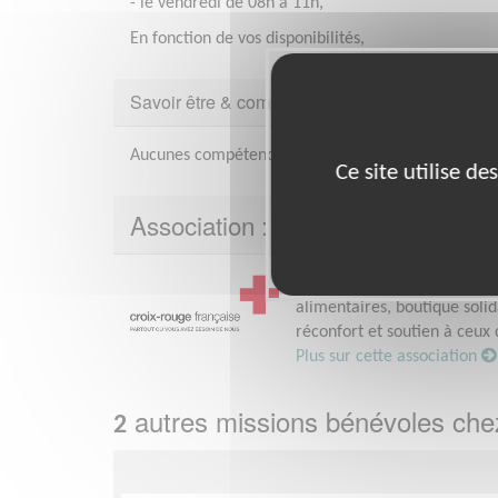
- le vendredi de 08h à 11h,
En fonction de vos disponibilités,
Savoir être & compétences
Aucunes compétences particulières pour cette mis
Ce site utilise d
Association : Croix-Rouge Françai
La Croix-Rouge d’Évreux agit
alimentaires, boutique soli
réconfort et soutien à ceux 
Plus sur cette association
autres missions bénévoles ch
2