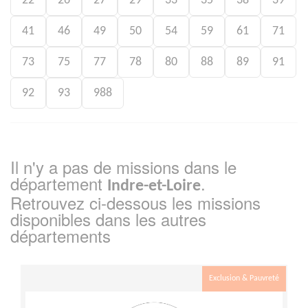
22
26
27
29
33
35
38
39
41
46
49
50
54
59
61
71
73
75
77
78
80
88
89
91
92
93
988
Il n'y a pas de missions dans le
département
.
Indre-et-Loire
Retrouvez ci-dessous les missions
disponibles dans les autres
départements
Exclusion & Pauvreté