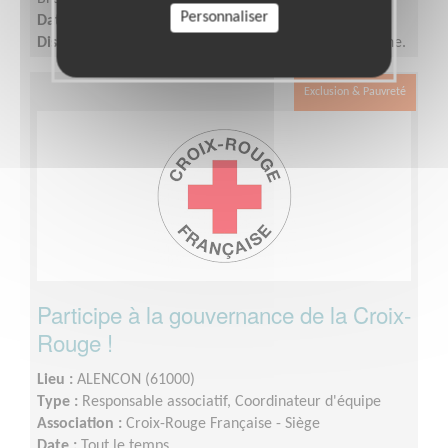
Personnaliser
Date :
Tout le temps
Disponibilité demandée :
2 demi-journées par semaine.
Exclusion & Pauvreté
Participe à la gouvernance de la Croix-
Rouge !
Lieu :
ALENCON (61000)
Type :
Responsable associatif, Coordinateur d'équipe
Association :
Croix-Rouge Française - Siège
Date :
Tout le temps