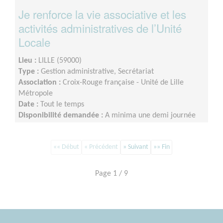
Je renforce la vie associative et les
activités administratives de l’Unité
Locale
Lieu :
LILLE (59000)
Type :
Gestion administrative, Secrétariat
Association :
Croix-Rouge française - Unité de Lille
Métropole
Date :
Tout le temps
Disponibilité demandée :
A minima une demi journée
par semaine sur minimum un an d’engagement (du lundi
au vendredi)
«« Début
« Précédent
» Suivant
»» Fin
Page 1 / 9