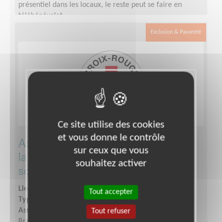
présentiel dans les locaux, le reste peut se faire en
télébénévolat.
Exclusion & Pauvreté
Ce site utilise des cookies
et vous donne le contrôle
Accueil/ Orientation dans le cadre de
sur ceux que vous
la future ouverture d'une épicerie
souhaitez activer
solidaire
Lieu :
BREST (29200)
Tout accepter
Type :
Accueil, Information
Association :
Croix-Rouge Française - Unité Locale de
Tout refuser
Brest