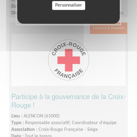
Personnaliser
Date :
Tout le temps
Disponibilité demandée :
2 demi-journées par semaine.
Exclusion & Pauvreté
Participe à la gouvernance de la Croix-
Rouge !
Lieu :
ALENCON (61000)
Type :
Responsable associatif, Coordinateur d'équipe
Association :
Croix-Rouge Française - Siège
Date :
Tout le temps