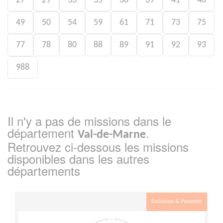
27
29
33
35
38
39
41
46
49
50
54
59
61
71
73
75
77
78
80
88
89
91
92
93
988
Il n'y a pas de missions dans le
département
.
Val-de-Marne
Retrouvez ci-dessous les missions
disponibles dans les autres
départements
Exclusion & Pauvreté