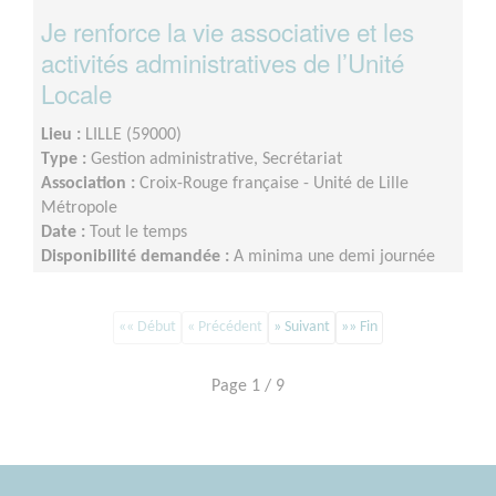
Je renforce la vie associative et les
activités administratives de l’Unité
Locale
Lieu :
LILLE (59000)
Type :
Gestion administrative, Secrétariat
Association :
Croix-Rouge française - Unité de Lille
Métropole
Date :
Tout le temps
Disponibilité demandée :
A minima une demi journée
par semaine sur minimum un an d’engagement (du lundi
au vendredi)
«« Début
« Précédent
» Suivant
»» Fin
Page 1 / 9