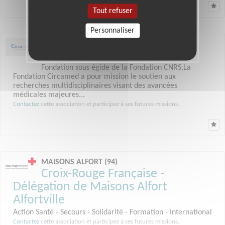
Tout refuser
Personnaliser
VILLEJUIF (94)
Circamed
Fondation sous égide de la Fondation CNRS.La
Fondation Circamed a pour mission le soutien aux
recherches multidisciplinaires visant des avancées
médicales majeures...
Contactez
cette association et participez à ses futures missions.
MAISONS ALFORT (94)
Croix-Rouge Française -
Délégation de Maisons Alfort
Alfortville
Action Santé - Secours - Solidarité - Formation - International
Contactez
cette association et participez à ses futures missions.