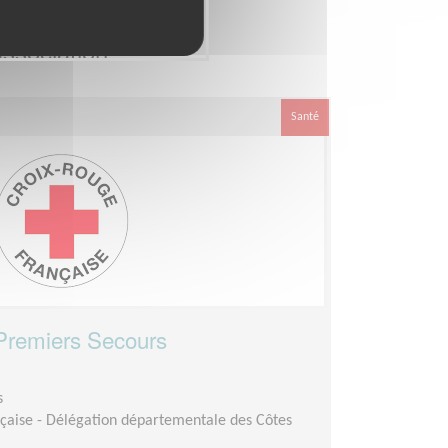
ssociation
Santé
 Premiers Secours
s
çaise - Délégation départementale des Côtes