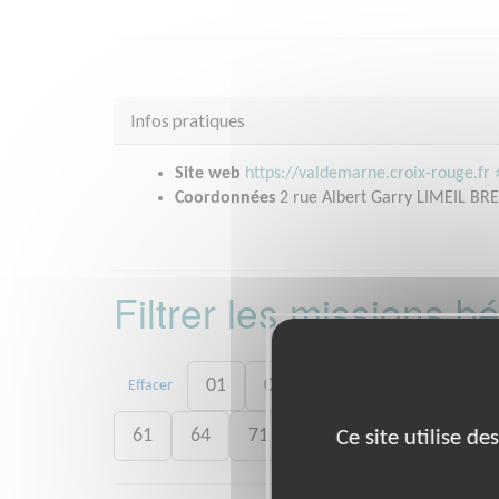
Infos pratiques
Site web
https://valdemarne.croix-rouge.fr
Coordonnées
2 rue Albert Garry LIMEIL BR
Filtrer les missions 
01
06
13
15
20
Effacer
61
64
71
73
75
77
7
Ce site utilise d