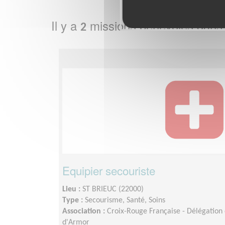
Il y a
missions bénévoles dans
2
Equipier secouriste
Lieu :
ST BRIEUC (22000)
Type :
Secourisme, Santé, Soins
Association :
Croix-Rouge Française - Délégation
d'Armor