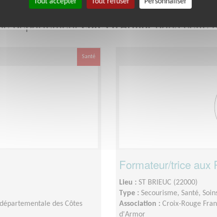
Tout accepter
Tout refuser
Personnaliser
 le département
dans cette a
Côtes-d'Armor
Santé
Formateur/trice aux
Lieu :
ST BRIEUC (22000)
Type :
Secourisme, Santé, Soin
 départementale des Côtes
Association :
Croix-Rouge Fran
d'Armor