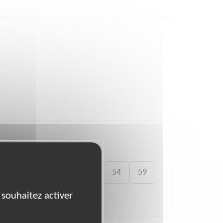
41
46
49
50
54
59
 souhaitez activer