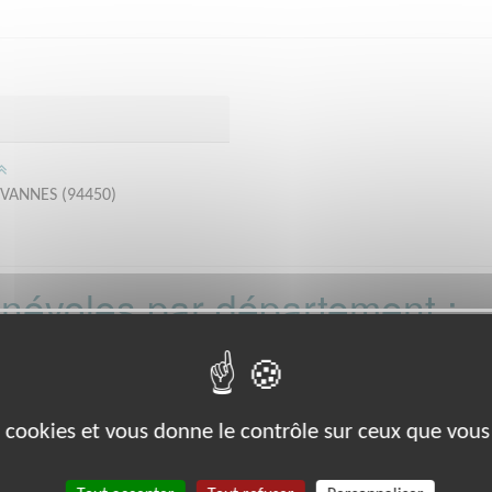
EVANNES (94450)
bénévoles par département :
21
22
26
27
29
33
35
38
39
8
80
88
89
91
92
93
988
es cookies et vous donne le contrôle sur ceux que vous