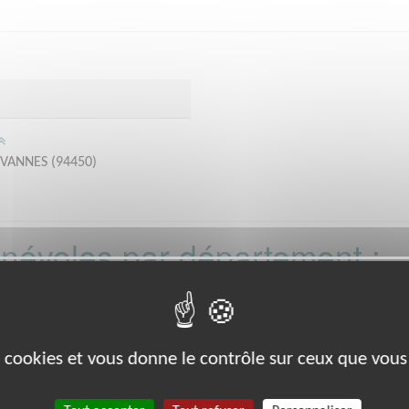
EVANNES (94450)
bénévoles par département :
21
22
26
27
29
33
35
38
39
8
80
88
89
91
92
93
988
es cookies et vous donne le contrôle sur ceux que vous