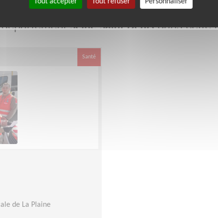
Tout accepter
Tout refuser
Personnaliser
e département
dans cette 
Seine-Saint-Denis
Santé
ale de La Plaine