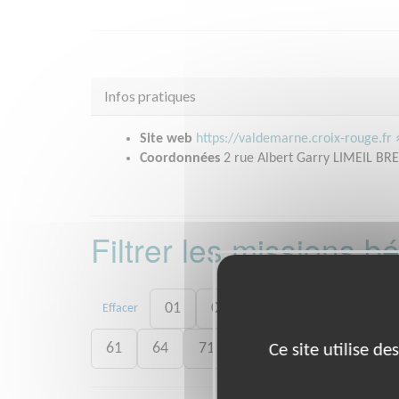
Infos pratiques
Site web
https://valdemarne.croix-rouge.fr
Coordonnées
2 rue Albert Garry LIMEIL BR
Filtrer les missions 
01
06
13
15
20
Effacer
61
64
71
73
75
77
7
Ce site utilise d