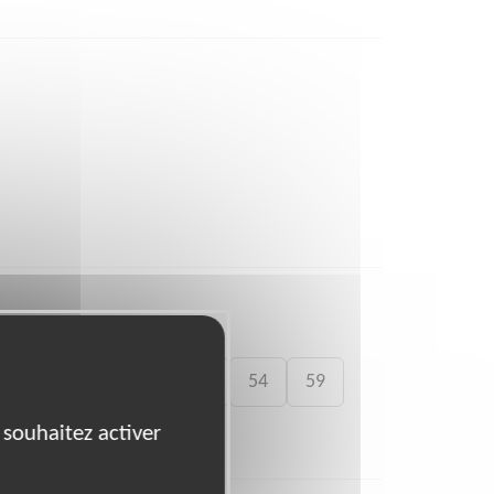
41
46
49
50
54
59
 souhaitez activer