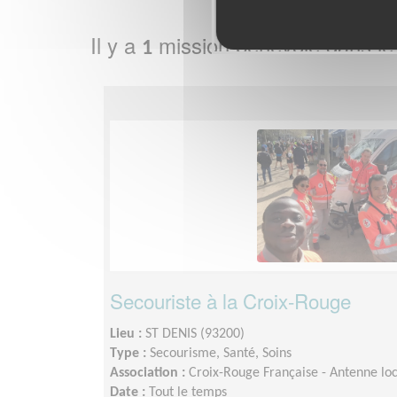
Il y a
mission bénévole dans l
1
Secouriste à la Croix-Rouge
Lieu :
ST DENIS (93200)
Type :
Secourisme, Santé, Soins
Association :
Croix-Rouge Française - Antenne loc
Date :
Tout le temps