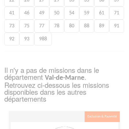
22
26
27
29
33
35
38
39
41
46
49
50
54
59
61
71
73
75
77
78
80
88
89
91
92
93
988
Il n'y a pas de missions dans le
département
.
Val-de-Marne
Retrouvez ci-dessous les missions
disponibles dans les autres
départements
Exclusion & Pauvreté