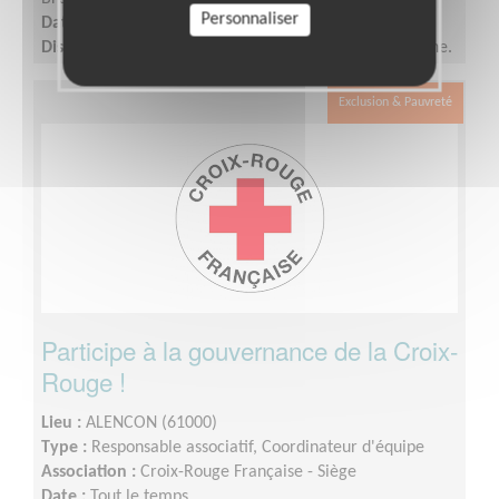
Personnaliser
Date :
Tout le temps
Disponibilité demandée :
2 demi-journées par semaine.
Exclusion & Pauvreté
Participe à la gouvernance de la Croix-
Rouge !
Lieu :
ALENCON (61000)
Type :
Responsable associatif, Coordinateur d'équipe
Association :
Croix-Rouge Française - Siège
Date :
Tout le temps