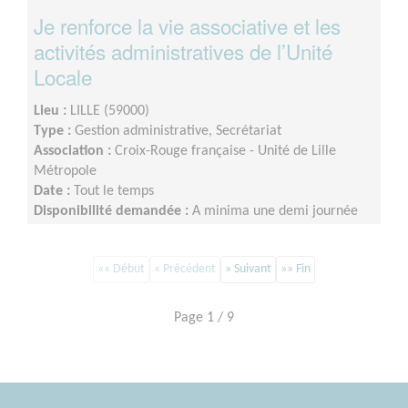
Je renforce la vie associative et les
activités administratives de l’Unité
Locale
Lieu :
LILLE (59000)
Type :
Gestion administrative, Secrétariat
Association :
Croix-Rouge française - Unité de Lille
Métropole
Date :
Tout le temps
Disponibilité demandée :
A minima une demi journée
par semaine sur minimum un an d’engagement (du lundi
au vendredi)
«« Début
« Précédent
» Suivant
»» Fin
Page 1 / 9