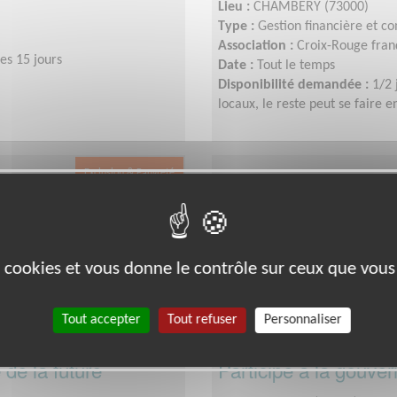
Lieu :
CHAMBERY (73000)
Type :
Gestion financière et c
Association :
Croix-Rouge franç
es 15 jours
Date :
Tout le temps
Disponibilité demandée :
1/2 
locaux, le reste peut se faire e
Exclusion & Pauvreté
es cookies et vous donne le contrôle sur ceux que vous
Tout accepter
Tout refuser
Personnaliser
 de la future
Participe à la gouve