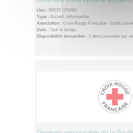
Lieu :
BREST (29200)
Type :
Accueil, Information
Association :
Croix-Rouge Française - Unité Local
Date :
Tout le temps
Disponibilité demandée :
2 demi-journées par s
Devenez responsable de la Boutiq