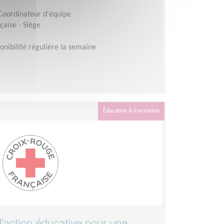
 Coordinateur d'équipe
çaise - Siège
onibilité régulière la semaine
Éducation & Formation
d'action éducative pour une