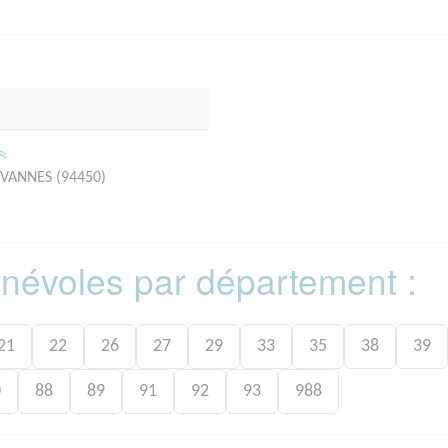
EVANNES (94450)
bénévoles par département :
21
22
26
27
29
33
35
38
39
0
88
89
91
92
93
988