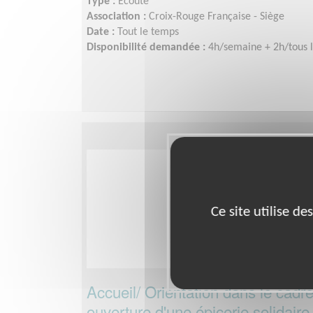
Type :
Ecoute
Association :
Croix-Rouge Française - Siège
Date :
Tout le temps
Disponibilité demandée :
4h/semaine + 2h/tous l
Ce site utilise d
Accueil/ Orientation dans le cadre
ouverture d'une épicerie solidaire