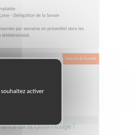
omptable
aise - Délégation de la Savoie
journée par semaine en présentiel dans les
n télébénévolat.
Exclusion & Pauvreté
 souhaitez activer
rnance de la Croix-Rouge !