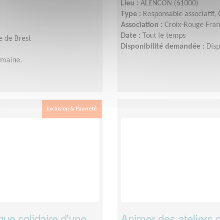
Lieu :
ALENCON (61000)
Type :
Responsable associatif,
Association :
Croix-Rouge Fran
Date :
Tout le temps
e de Brest
Disponibilité demandée :
Disp
emaine.
Exclusion & Pauvreté
ue solidaire d'une
Animer des ateliers 