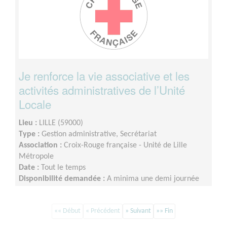
Je renforce la vie associative et les
activités administratives de l’Unité
Locale
Lieu :
LILLE (59000)
Type :
Gestion administrative, Secrétariat
Association :
Croix-Rouge française - Unité de Lille
Métropole
Date :
Tout le temps
Disponibilité demandée :
A minima une demi journée
par semaine sur minimum un an d’engagement (du lundi
au vendredi)
«« Début
« Précédent
» Suivant
»» Fin