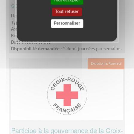
Tout accepter
solidaire
Tout refuser
Lieu :
BREST (29200)
Type :
Accueil, Information
Personnaliser
Association :
Croix-Rouge Française - Unité Locale de
Brest
Date :
Tout le temps
Disponibilité demandée :
2 demi-journées par semaine.
Exclusion & Pauvreté
Participe à la gouvernance de la Croix-