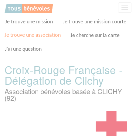
Panneau de gestion des cookies
Affic
la
navig
Je trouve une mission
Je trouve une mission courte
Je trouve une association
Je cherche sur la carte
J'ai une question
Croix-Rouge Française -
Délégation de Clichy
Association bénévoles basée à CLICHY
(92)