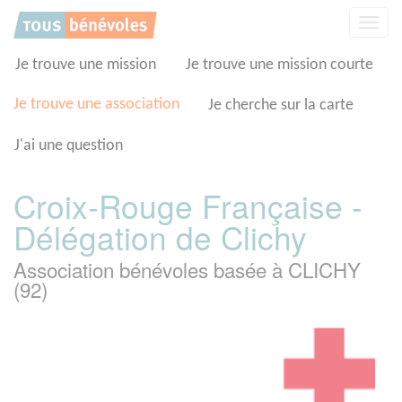
Panneau de gestion des cookies
Affic
la
navig
Je trouve une mission
Je trouve une mission courte
Je trouve une association
Je cherche sur la carte
J'ai une question
Croix-Rouge Française -
Délégation de Clichy
Association bénévoles basée à CLICHY
(92)