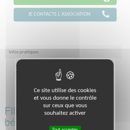
JE CONTACTE L'ASSOCIATION
Infos pratiques
Coordonnées
39 rue du Landy CLICHY (92110)
Heures d'ouverture
Répondeur et sur Rendez-vous
Ce site utilise des cookies
et vous donne le contrôle
sur ceux que vous
Filtrer les missions
souhaitez activer
bénévoles par
Tout accepter