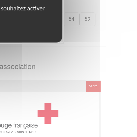
 souhaitez activer
41
46
49
50
54
59
association
Santé