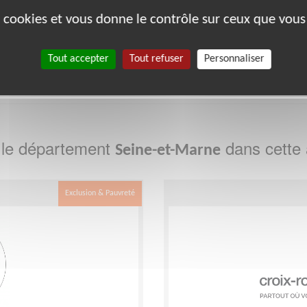
es cookies et vous donne le contrôle sur ceux que vous
21
22
26
27
29
33
35
38
39
Tout accepter
Tout refuser
Personnaliser
8
80
88
89
91
92
93
988
 le département
dans cette 
Seine-et-Marne
Exclusion & Pauvreté