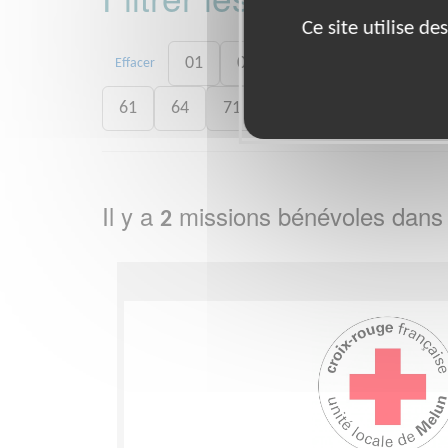
Ce site utilise d
01
06
13
15
20
Effacer
61
64
71
73
75
77
7
Il y a
missions bénévoles dans
2