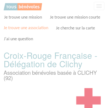
Panneau de gestion des cookies
Affic
la
navig
Je trouve une mission
Je trouve une mission courte
Je trouve une association
Je cherche sur la carte
J'ai une question
Croix-Rouge Française -
Délégation de Clichy
Association bénévoles basée à CLICHY
(92)