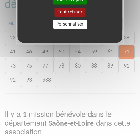
département :
Tout refuser
01
06
13
15
20
21
Effacer
Personnaliser
22
26
27
29
33
35
38
39
41
46
49
50
54
59
61
71
73
75
77
78
80
88
89
91
92
93
988
Il y a
mission bénévole dans le
1
département
dans cette
Saône-et-Loire
association