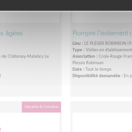
es âgées
Rompre l’isolement 
Lieu :
LE PLESSIS ROBINSON (9
Type :
Visites en établissement
le de Châtenay-Malabry Le
Association :
Croix-Rouge Fran
Plessis Robinson
Date :
Tout le temps
d
Disponibilité demandée :
En j
Éducation & Formation