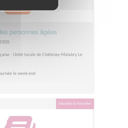
des personnes âgées
2350)
çaise - Unité locale de Châtenay-Malabry Le
ournée le week-end
Éducation & Formation