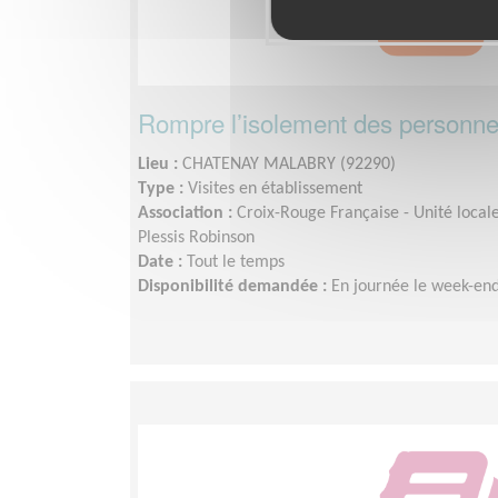
Rompre l’isolement des personn
Lieu :
CHATENAY MALABRY (92290)
Type :
Visites en établissement
Association :
Croix-Rouge Française - Unité loca
Plessis Robinson
Date :
Tout le temps
Disponibilité demandée :
En journée le week-en