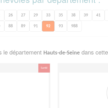
2
26
27
29
33
35
38
39
41
0
88
89
91
92
93
988
s le département
dans cette
Hauts-de-Seine
Santé