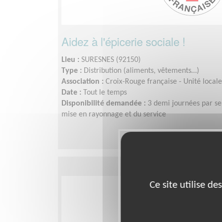
Aidez à l'épicerie sociale !
Lieu :
SURESNES (92150)
Type :
Distribution (aliments, vêtements…)
Association :
Croix-Rouge française - Unité local
Date :
Tout le temps
Disponibilité demandée :
3 demi journées par se
mise en rayonnage et du service
Ce site utilise d