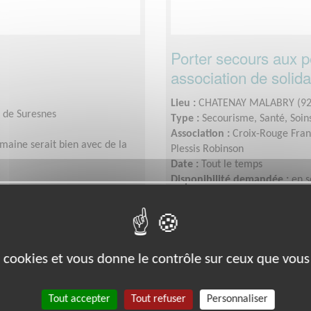
Porter secours aux p
association de solida
Lieu :
CHATENAY MALABRY (92
e de Suresnes
Type :
Secourisme, Santé, Soin
Association :
Croix-Rouge Fran
maine serait bien avec de la
Plessis Robinson
Date :
Tout le temps
Disponibilité demandée :
en s
Exclusion & Pauvreté
es cookies et vous donne le contrôle sur ceux que vous
Tout accepter
Tout refuser
Personnaliser