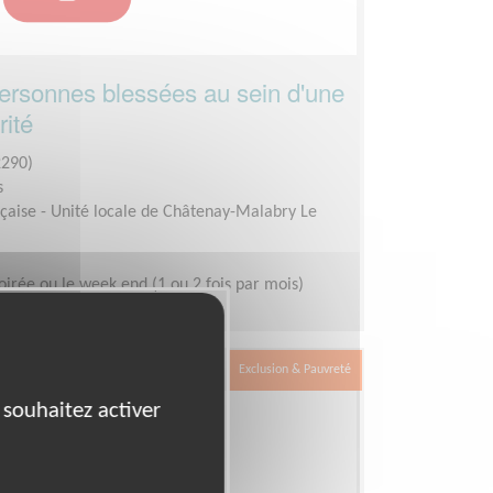
ersonnes blessées au sein d'une
rité
290)
s
çaise - Unité locale de Châtenay-Malabry Le
oirée ou le week end (1 ou 2 fois par mois)
Exclusion & Pauvreté
 souhaitez activer