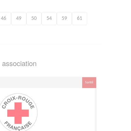
46
49
50
54
59
61
 association
Santé