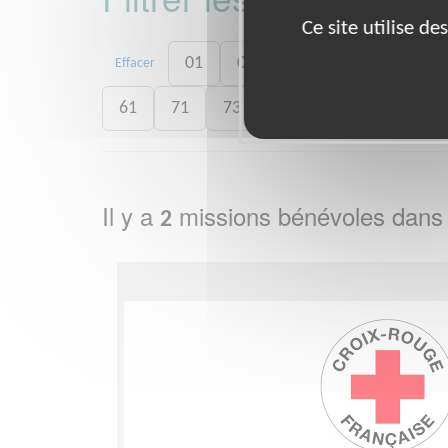
Ce site utilise d
01
06
13
15
20
Effacer
61
71
73
75
77
78
8
Il y a
missions bénévoles dans
2