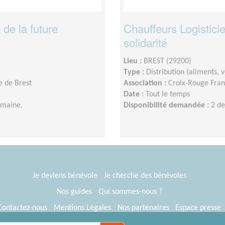
 de la future
Chauffeurs Logistici
solidarité
Lieu :
BREST (29200)
Type :
Distribution (aliments,
e de Brest
Association :
Croix-Rouge Franç
Date :
Tout le temps
emaine.
Disponibilité demandée :
2 d
Je deviens bénévole
Je cherche des bénévoles
Nos guides
Qui sommes-nous ?
Contactez-nous
Mentions Légales
Nos partenaires
Espace presse
® Tous Bénévoles 2012-2026
Webkast