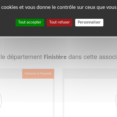
es cookies et vous donne le contrôle sur ceux que vous
21
22
26
27
29
33
35
38
39
Tout accepter
Tout refuser
Personnaliser
0
88
89
91
92
93
988
 le département
dans cette associ
Finistère
Exclusion & Pauvreté