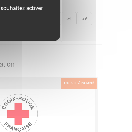
 souhaitez activer
41
46
49
50
54
59
ation
Exclusion & Pauvreté