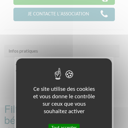
JE CONTACTE L'ASSOCIATION
Infos pratiques
Coordonnées
39 rue du Landy CLICHY (92110)
Heures d'ouverture
Répondeur et sur Rendez-vous
Ce site utilise des cookies
et vous donne le contrôle
sur ceux que vous
Filtrer les missions
souhaitez activer
bénévoles par
Tout accepter