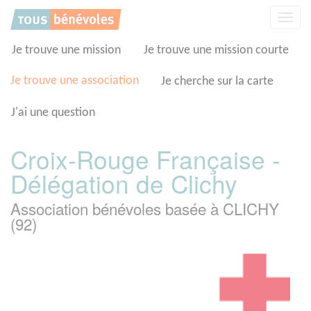
Panneau de gestion des cookies
Affic
la
navig
Je trouve une mission
Je trouve une mission courte
Je trouve une association
Je cherche sur la carte
J'ai une question
Croix-Rouge Française -
Délégation de Clichy
Association bénévoles basée à CLICHY
(92)