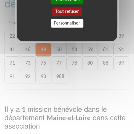
département :
Tout refuser
01
06
13
15
20
21
Effacer
Personnaliser
22
26
27
29
33
35
38
39
41
46
49
50
54
59
61
64
71
73
75
77
78
80
88
89
91
92
93
988
Il y a
mission bénévole dans le
1
département
dans cette
Maine-et-Loire
association