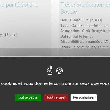
ue par téléphone
Trésorier départemen
Savoie
Lieu :
CHAMBERY (73000)
Type :
Gestion financière et c
Association :
Croix-Rouge franç
es 15 jours
Date :
Tout le temps
Disponibilité demandée :
1/2 
locaux, le reste peut se faire e
Exclusion & Pauvreté
es cookies et vous donne le contrôle sur ceux que vous
Tout accepter
Tout refuser
Personnaliser