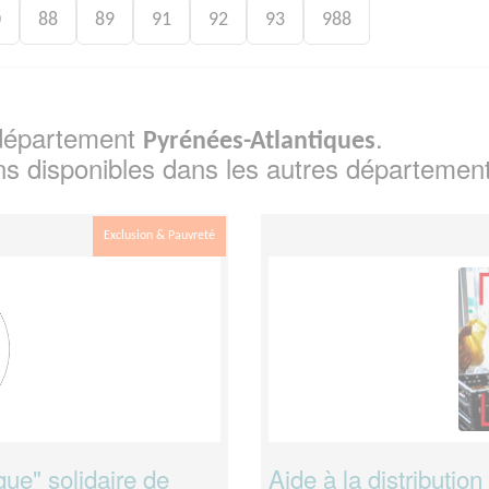
0
88
89
91
92
93
988
e département
.
Pyrénées-Atlantiques
ns disponibles dans les autres départemen
Exclusion & Pauvreté
que" solidaire de
Aide à la distribution