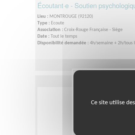
Écoutant·e - Soutien psychologiq
Lieu :
MONTROUGE (92120)
Type :
Ecoute
Association :
Croix-Rouge Française - Siège
Date :
Tout le temps
Disponibilité demandée :
4h/semaine + 2h/tous l
Ce site utilise d