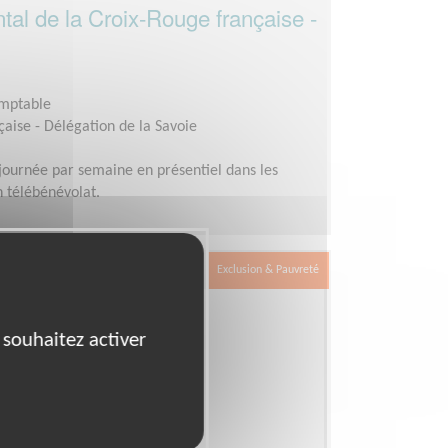
tal de la Croix-Rouge française -
omptable
aise - Délégation de la Savoie
journée par semaine en présentiel dans les
n télébénévolat.
Exclusion & Pauvreté
 souhaitez activer