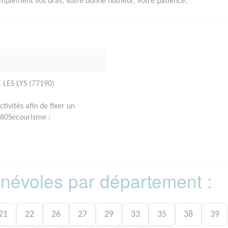
 simplement vos bras, votre bonne humeur, votre patience.
LES LYS (77190)
tivités afin de fixer un
180Secourisme :
bénévoles par département :
21
22
26
27
29
33
35
38
39