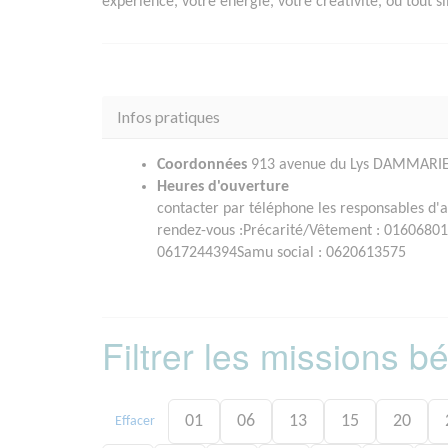
expérience, votre énergie, votre créativité, ou tout
Infos pratiques
Coordonnées
913 avenue du Lys DAMMARIE 
Heures d'ouverture
contacter par téléphone les responsables d'ac
rendez-vous :Précarité/Vêtement : 0160680
0617244394Samu social : 0620613575
Filtrer les missions 
01
06
13
15
20
Effacer