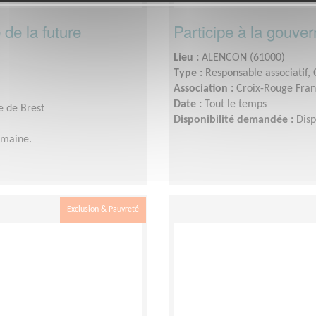
 de la future
Participe à la gouve
Lieu :
ALENCON (61000)
Type :
Responsable associatif,
Association :
Croix-Rouge Fran
Date :
Tout le temps
e de Brest
Disponibilité demandée :
Disp
emaine.
Exclusion & Pauvreté