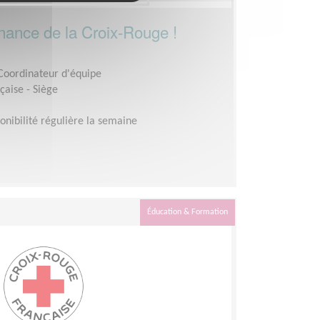
rnance de la Croix-Rouge !
 Coordinateur d'équipe
çaise - Siège
onibilité régulière la semaine
Éducation & Formation