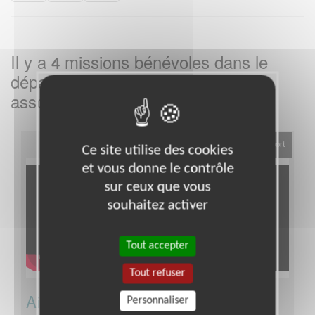
Il y a
missions bénévoles dans le
4
département
dans cette
Paris
association
Sport
Ce site utilise des cookies
et vous donne le contrôle
sur ceux que vous
souhaitez activer
Tout accepter
Tout refuser
Aidez à l'organisation de Lumière &
Personnaliser