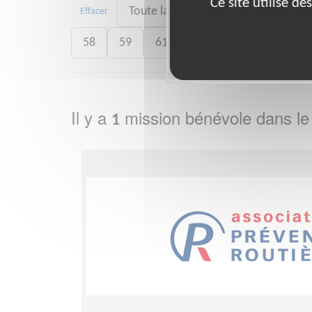
Ce site utilise d
Toute la France
04
13
1
Effacer
58
59
61
62
64
69
7
Il y a
mission bénévole dans l
1