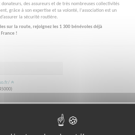
t donateurs, des assureurs et de très nombreuses collectivités
ment, grâce à son expertise et sa volonté, l'association est un
d’assurer la sécurité routière.
es sur la route, rejoignez les 1 300 bénévoles déjà
 France !
so.fr/
45000)
bénévoles par département :