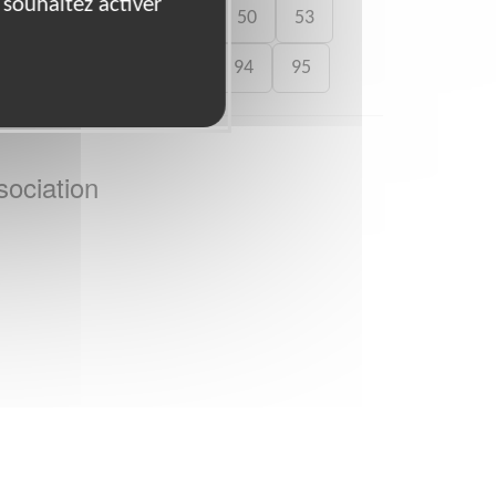
 souhaitez activer
39
44
45
49
50
53
90
91
92
93
94
95
sociation