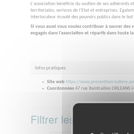
L'association bénéficie du soutien de ses adhérents e
territoriales, serivces de l'Etat et entreprises. Egale
interlocuteur écouté des pouvoirs publics dans le but 
Si vous aussi vous voulez contribuer à sauver des vi
engagés dans l’association et répartis dans toute la
Infos pratiques
Site web
https://www.preventionroutiere.as
Coordonnées
47 rue Xaintrailles ORLEANS (
Filtrer les missions 