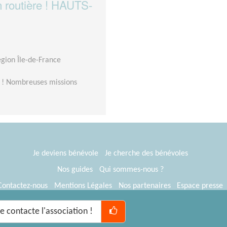
n routière ! HAUTS-
égion Île-de-France
és ! Nombreuses missions
Je deviens bénévole
Je cherche des bénévoles
Nos guides
Qui sommes-nous ?
Contactez-nous
Mentions Légales
Nos partenaires
Espace presse
® Tous Bénévoles 2012-2026
Webkast
Je contacte l'association !