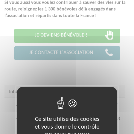
Si vous aussi vous voulez contribuer à sauver des vies sur la
route, rejoignez les 1 300 bénévoles déjà engagés dans
l’association et répartis dans toute la France !
JE DEVIENS BÉNÉVOLE !
JE CONTACTE L'ASSOCIATION
Infos pratiques
Site web
https://www.preventionroutiere.asso.fr/
Ce site utilise des cookies
Coordonnées
47 rue Xaintrailles ORLEANS (45000)
et vous donne le contrôle