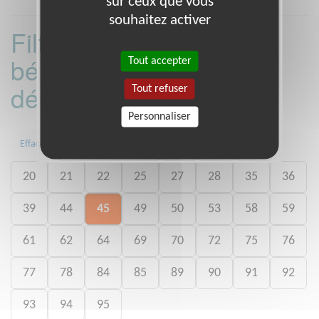
sur ceux que vous
souhaitez activer
Filtrer les missions
bénévoles par
Tout accepter
département :
Tout refuser
Personnaliser
Toute la France
04
13
14
Effacer
20
21
22
25
27
28
35
36
39
44
45
49
50
53
58
59
61
62
64
69
70
72
75
76
77
78
84
85
89
90
91
92
93
94
95