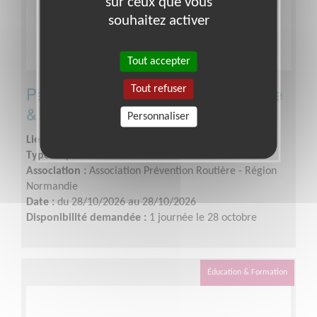
sur ceux que vous
souhaitez activer
Tout accepter
Participez à notre campagne Lumière
Tout refuser
& Vision à Val de Reuil!
Personnaliser
Lieu :
VAL DE REUIL (27100)
Type :
Opération de sensibilisation
Association :
Association Prévention Routière - Région
Normandie
Date :
du 28/10/2026 au 28/10/2026
Disponibilité demandée :
1 journée le 28 octobre
Éducation & Formation