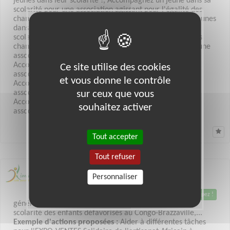
jeunes dans leur scolarité !, Accompagnez un jeune dans sa
scolarité pour une association agissant pour l'égalité des
chances, Animez une antenne locale pour soutenir les jeunes
dans leur scolarité !, Accompagnez un jeune dans sa
scolarité pour une association agissant pour l'égalité des
chances, Accompagnez un jeune dans sa scolarité pour une
association agissant pour l'égalité des chances,
Accompagnez un jeune dans sa scolarité pour une
Ce site utilise des cookies
association agissant pour l'égalité des chances,
et vous donne le contrôle
Accompagnez un jeune dans sa scolarité pour une
sur ceux que vous
association agissant pour l'égalité des chances,
Accompagnez un jeune dans sa scolarité pour une
souhaitez activer
association agissant pour l'égalité des chances
Tout accepter
Tout refuser
LE PLESSIS BOUCHARD (95)
Personnaliser
KIMINOU 'icole pour tous'
Association Loi 1901 d'intérêt
1 mission, participez !
général d'aide à l'éducation et à la
scolarité des enfants défavorisés au Congo-Brazzaville,...
Exemple d'actions proposées :
Aider à différentes tâches