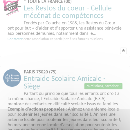
* TOUTE LA FRANCE (00)
Les Restos du coeur - Cellule
mécénat de compétences
Fondés par Coluche en 1985, les Restos du Cœur
ont pour but « d'aider et d'apporter une assistance bénévole
aux personnes démunies, notamment dans le...
Contactez
cette association et participez à ses futures missions.
PARIS 75020 (75)
Entraide Scolaire Amicale -
Siège
74 missions, participez !
Partant du principe que tous les enfants ont droit à
la même chance, l’Entraide Scolaire Amicale (E.S.A)
mentore des enfants en difficulté scolaire issus de familles...
Exemple d'actions proposées :
Animez une antenne locale
pour soutenir les jeunes dans leur scolarité !, Animez une
antenne locale pour soutenir les jeunes dans leur scolarité !,
Animez une antenne locale d'association pour soutenir les