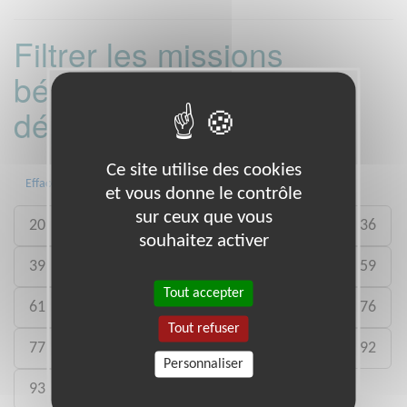
Filtrer les missions
bénévoles par
département :
Ce site utilise des cookies
Toute la France
04
13
14
Effacer
et vous donne le contrôle
sur ceux que vous
20
21
22
25
27
28
35
36
souhaitez activer
39
44
45
49
50
53
58
59
Tout accepter
61
62
64
69
70
72
75
76
Tout refuser
77
78
84
85
89
90
91
92
Personnaliser
93
94
95