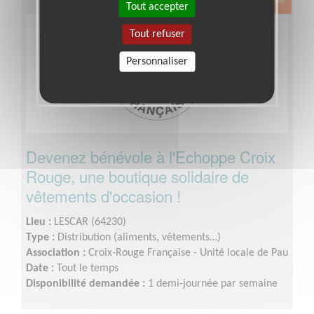
Exclusion & Pauvreté
Tout accepter
Tout refuser
Personnaliser
Devenez bénévole à l'Echoppe Croix
Rouge, une boutique solidaire de
vêtements d'occasion !
Lieu :
LESCAR (64230)
Type :
Distribution (aliments, vêtements…)
Association :
Croix-Rouge Française - Unité locale de Pau
Date :
Tout le temps
Disponibilité demandée :
1 demi-journée par semaine