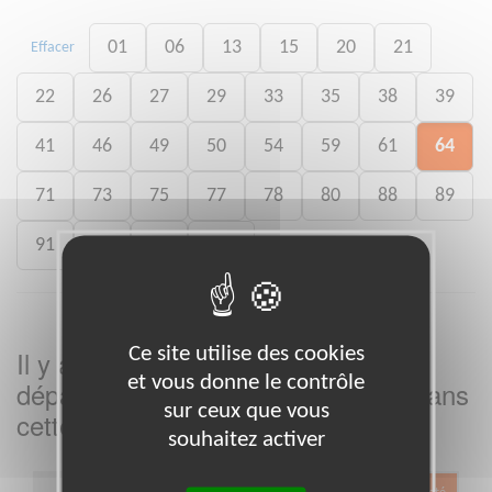
01
06
13
15
20
21
Effacer
22
26
27
29
33
35
38
39
41
46
49
50
54
59
61
64
71
73
75
77
78
80
88
89
91
92
93
988
Ce site utilise des cookies
Il y a
missions bénévoles dans le
3
et vous donne le contrôle
département
dans
Pyrénées-Atlantiques
sur ceux que vous
cette association
souhaitez activer