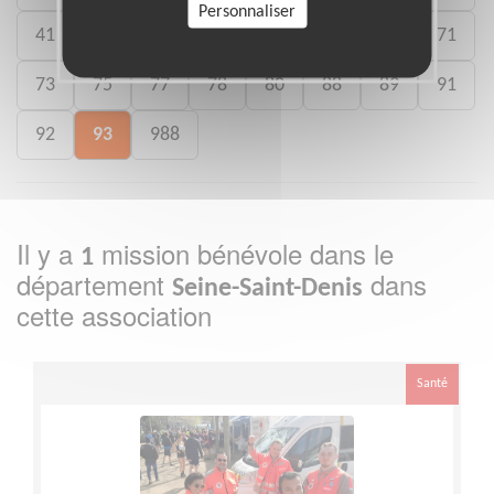
Personnaliser
41
46
49
50
54
59
61
71
73
75
77
78
80
88
89
91
92
93
988
Il y a
mission bénévole dans le
1
département
dans
Seine-Saint-Denis
cette association
Santé