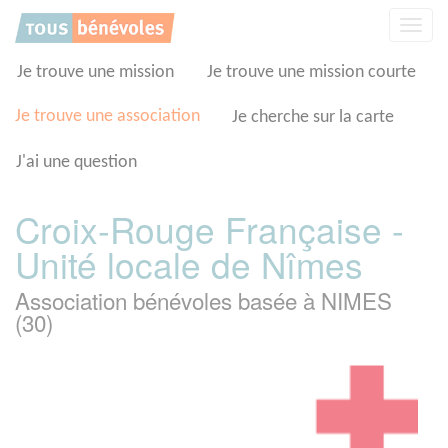
Panneau de gestion des cookies
Affic
la
navig
Je trouve une mission
Je trouve une mission courte
Je trouve une association
Je cherche sur la carte
J'ai une question
Croix-Rouge Française -
Unité locale de Nîmes
Association bénévoles basée à NIMES
(30)