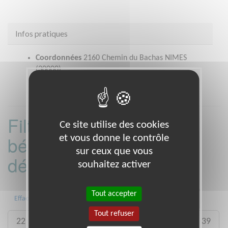
Infos pratiques
Coordonnées
2160 Chemin du Bachas NIMES
(30000)
Filtrer les missions
Ce site utilise des cookies
et vous donne le contrôle
bénévoles par
sur ceux que vous
département :
souhaitez activer
Tout accepter
01
06
13
15
20
21
Effacer
Tout refuser
22
26
27
29
33
35
38
39