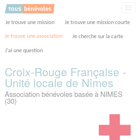
Panneau de gestion des cookies
Affic
la
navig
Je trouve une mission
Je trouve une mission courte
Je trouve une association
Je cherche sur la carte
J'ai une question
Croix-Rouge Française -
Unité locale de Nîmes
Association bénévoles basée à NIMES
(30)