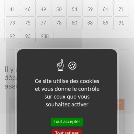
41
46
49
50
54
59
61
71
73
75
77
78
80
88
89
91
92
93
988
Il y a
missions bénévoles dans le
3
département
dans cette
Cantal
Ce site utilise des cookies
association
et vous donne le contrôle
sur ceux que vous
souhaitez activer
Exclusion & Pauvreté
Tout accepter
Tout refuser