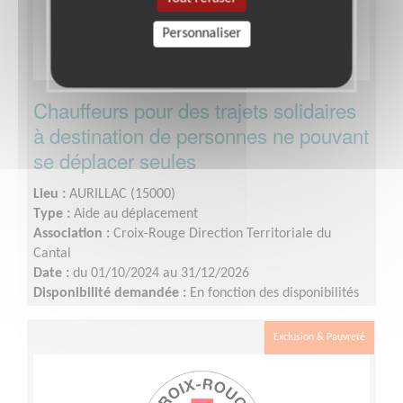
Personnaliser
Chauffeurs pour des trajets solidaires
à destination de personnes ne pouvant
se déplacer seules
Lieu :
AURILLAC (15000)
Type :
Aide au déplacement
Association :
Croix-Rouge Direction Territoriale du
Cantal
Date :
du 01/10/2024 au 31/12/2026
Disponibilité demandée :
En fonction des disponibilités
de chacun
Exclusion & Pauvreté