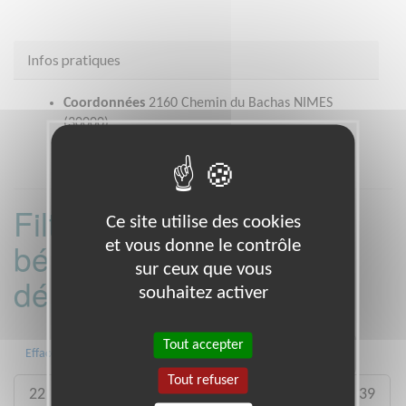
Infos pratiques
Coordonnées
2160 Chemin du Bachas NIMES
(30000)
Filtrer les missions
Ce site utilise des cookies
et vous donne le contrôle
bénévoles par
sur ceux que vous
département :
souhaitez activer
Tout accepter
01
06
13
15
20
21
Effacer
Tout refuser
22
26
27
29
33
35
38
39