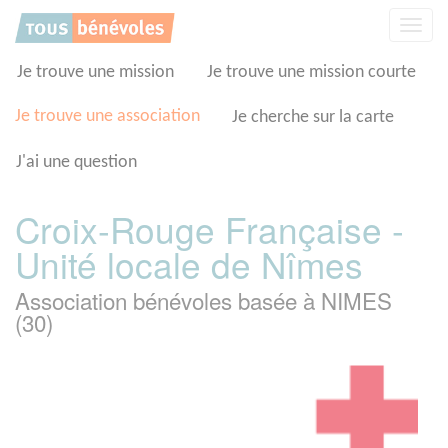
Panneau de gestion des cookies
Affic
la
navig
Je trouve une mission
Je trouve une mission courte
Je trouve une association
Je cherche sur la carte
J'ai une question
Croix-Rouge Française -
Unité locale de Nîmes
Association bénévoles basée à NIMES
(30)