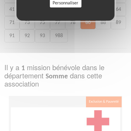
Personnaliser
41
46
49
50
54
59
61
64
71
73
75
77
78
80
88
89
91
92
93
988
Il y a
mission bénévole dans le
1
département
dans cette
Somme
association
Exclusion & Pauvreté