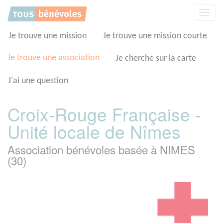
Panneau de gestion des cookies
Affic
la
navig
Je trouve une mission
Je trouve une mission courte
Je trouve une association
Je cherche sur la carte
J'ai une question
Croix-Rouge Française -
Unité locale de Nîmes
Association bénévoles basée à NIMES
(30)