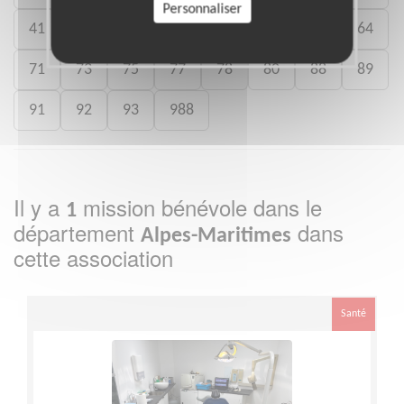
Personnaliser
41
46
49
50
54
59
61
64
71
73
75
77
78
80
88
89
91
92
93
988
Il y a
mission bénévole dans le
1
département
dans
Alpes-Maritimes
cette association
Santé