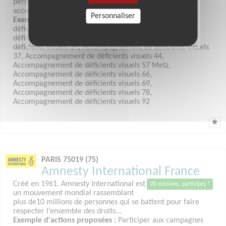
permettre de mener une vie aussi normale que possible :
accompagnements...
Personnaliser
Exemple d'actions proposées :
Accompagnement de
déficients visuels 75, Randonnées pédestres pour des
déficients visuels Ile-de-France, Accompagnement de
déficients visuels 14, Accompagnement de déficients visuels
37, Accompagnement de déficients visuels 44,
Accompagnement de déficients visuels 57 Metz,
Accompagnement de déficients visuels 66,
Accompagnement de déficients visuels 69,
Accompagnement de déficients visuels 78,
Accompagnement de déficients visuels 92
PARIS 75019 (75)
Amnesty International France
Créé en 1961, Amnesty International est
28 missions, participez !
un mouvement mondial rassemblant
plus de10 millions de personnes qui se battent pour faire
respecter l’ensemble des droits...
Exemple d'actions proposées :
Participer aux campagnes