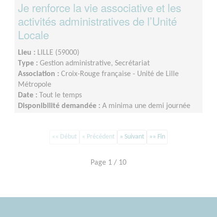
Je renforce la vie associative et les
activités administratives de l’Unité
Locale
Lieu :
LILLE (59000)
Type :
Gestion administrative, Secrétariat
Association :
Croix-Rouge française - Unité de Lille
Métropole
Date :
Tout le temps
Disponibilité demandée :
A minima une demi journée
par semaine sur minimum un an d’engagement (du lundi
au vendredi)
«« Début
« Précédent
» Suivant
»» Fin
Page 1 / 10