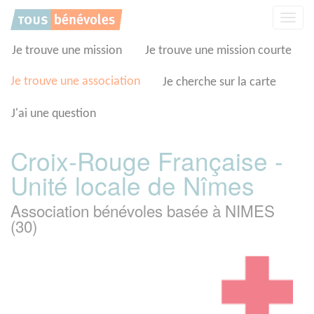
Panneau de gestion des cookies
Affic
la
navig
Je trouve une mission
Je trouve une mission courte
Je trouve une association
Je cherche sur la carte
J'ai une question
Croix-Rouge Française -
Unité locale de Nîmes
Association bénévoles basée à NIMES
(30)