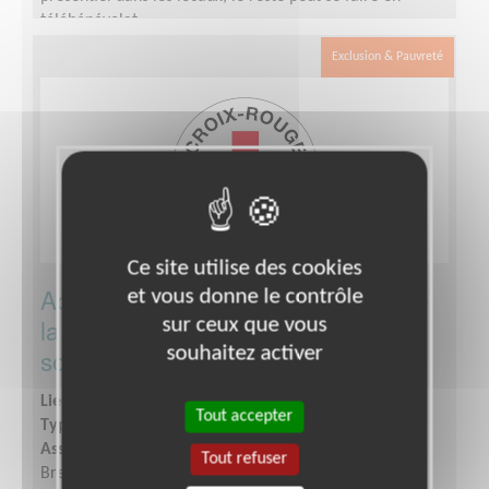
télébénévolat.
Exclusion & Pauvreté
Ce site utilise des cookies
Accueil/ Orientation dans le cadre de
et vous donne le contrôle
la future ouverture d'une épicerie
sur ceux que vous
souhaitez activer
solidaire
Lieu :
BREST (29200)
Tout accepter
Type :
Accueil, Information
Association :
Croix-Rouge Française - Unité Locale de
Tout refuser
Brest