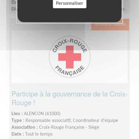
Date :
Tout le temps
Personnaliser
Disponibilité demandée :
2 demi-journées par semaine.
Exclusion & Pauvreté
Participe à la gouvernance de la Croix-
Rouge !
Lieu :
ALENCON (61000)
Type :
Responsable associatif, Coordinateur d'équipe
Association :
Croix-Rouge Française - Siège
Date :
Tout le temps