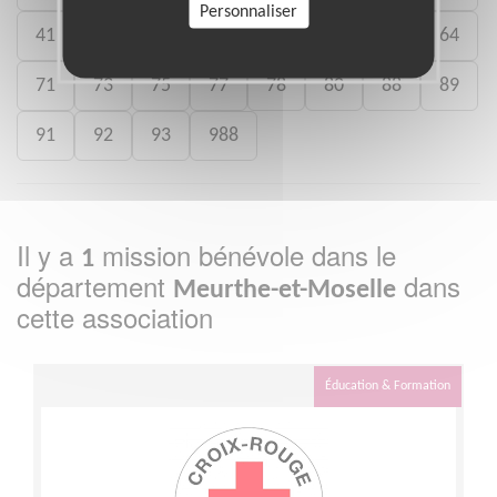
Personnaliser
41
46
49
50
54
59
61
64
71
73
75
77
78
80
88
89
91
92
93
988
Il y a
mission bénévole dans le
1
département
dans
Meurthe-et-Moselle
cette association
Éducation & Formation