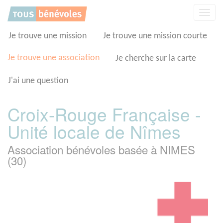
Panneau de gestion des cookies
Affic
la
navig
Je trouve une mission
Je trouve une mission courte
Je trouve une association
Je cherche sur la carte
J'ai une question
Croix-Rouge Française -
Unité locale de Nîmes
Association bénévoles basée à NIMES
(30)