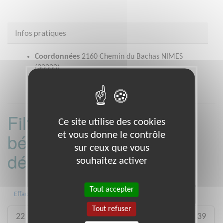
Infos pratiques
Coordonnées
2160 Chemin du Bachas NIMES
(30000)
Filtrer les missions
Ce site utilise des cookies
et vous donne le contrôle
bénévoles par
sur ceux que vous
département :
souhaitez activer
Tout accepter
01
06
13
15
20
21
Effacer
Tout refuser
22
26
27
29
33
35
38
39