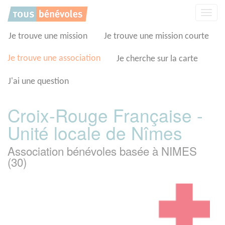
Panneau de gestion des cookies
Affic
la
navig
Je trouve une mission
Je trouve une mission courte
Je trouve une association
Je cherche sur la carte
J'ai une question
Croix-Rouge Française -
Unité locale de Nîmes
Association bénévoles basée à NIMES
(30)