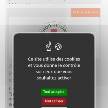
télébénévolat.
Exclusion & Pauvreté
Ce site utilise des cookies
Accueil/ Orientation dans le cadre de
et vous donne le contrôle
la future ouverture d'une épicerie
sur ceux que vous
souhaitez activer
solidaire
Lieu :
BREST (29200)
Tout accepter
Type :
Accueil, Information
Association :
Croix-Rouge Française - Unité Locale de
Tout refuser
Brest