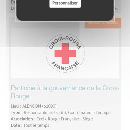
Date :
Tout le temps
Personnaliser
Disponibilité demandée :
2 demi-journées par semaine.
Exclusion & Pauvreté
Participe à la gouvernance de la Croix-
Rouge !
Lieu :
ALENCON (61000)
Type :
Responsable associatif, Coordinateur d'équipe
Association :
Croix-Rouge Française - Siège
Date :
Tout le temps