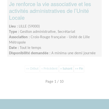
Je renforce la vie associative et les
activités administratives de l’Unité
Locale
Lieu :
LILLE (59000)
Type :
Gestion administrative, Secrétariat
Association :
Croix-Rouge française - Unité de Lille
Métropole
Date :
Tout le temps
Disponibilité demandée :
A minima une demi journée
par semaine sur minimum un an d’engagement (du lundi
au vendredi)
«« Début
« Précédent
» Suivant
»» Fin
Page 1 / 10