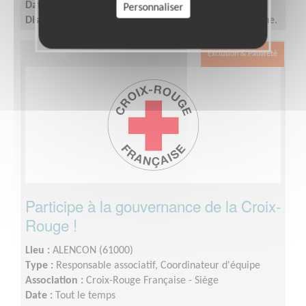
Date :
Tout le temps
Personnaliser
Disponibilité demandée :
2 demi-journées par semaine.
Exclusion & Pauvreté
Participe à la gouvernance de la Croix-
Rouge !
Lieu :
ALENCON (61000)
Type :
Responsable associatif, Coordinateur d'équipe
Association :
Croix-Rouge Française - Siège
Date :
Tout le temps