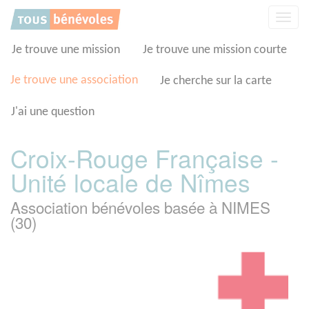
Panneau de gestion des cookies
Affic
la
navig
Je trouve une mission
Je trouve une mission courte
Je trouve une association
Je cherche sur la carte
J'ai une question
Croix-Rouge Française -
Unité locale de Nîmes
Association bénévoles basée à NIMES
(30)