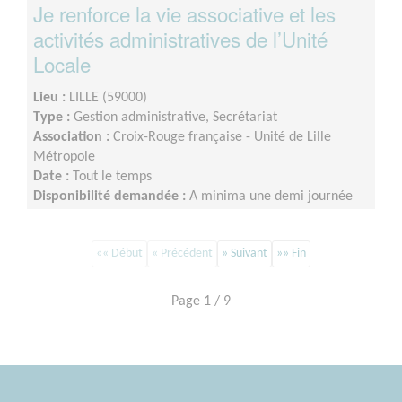
Je renforce la vie associative et les
activités administratives de l’Unité
Locale
Lieu :
LILLE (59000)
Type :
Gestion administrative, Secrétariat
Association :
Croix-Rouge française - Unité de Lille
Métropole
Date :
Tout le temps
Disponibilité demandée :
A minima une demi journée
par semaine sur minimum un an d’engagement (du lundi
au vendredi)
«« Début
« Précédent
» Suivant
»» Fin
Page 1 / 9