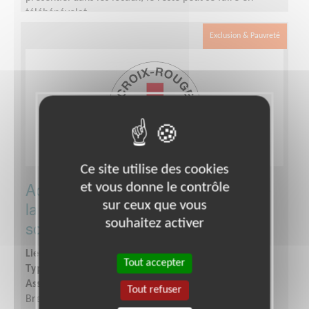
télébénévolat.
Exclusion & Pauvreté
Ce site utilise des cookies
Accueil/ Orientation dans le cadre de
et vous donne le contrôle
la future ouverture d'une épicerie
sur ceux que vous
souhaitez activer
solidaire
Lieu :
BREST (29200)
Tout accepter
Type :
Accueil, Information
Association :
Croix-Rouge Française - Unité Locale de
Tout refuser
Brest