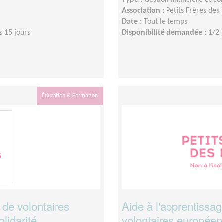
Type :
Gestion financière et c
Association :
Petits Frères des
Date :
Tout le temps
s 15 jours
Disponibilité demandée :
1/2 
Éducation & Formation
 de volontaires
Aide à l'apprentissa
lidarité
volontaires européens