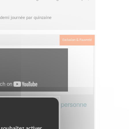
demi journée par quinzaine
Exclusion & Pauvreté
ts précieux avec une personne
RS)
 souhaitez activer