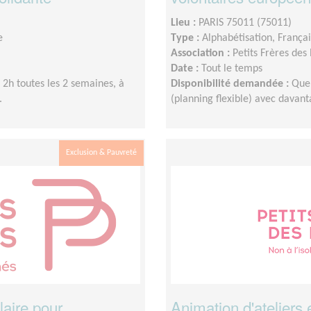
Lieu :
PARIS 75011 (75011)
e
Type :
Alphabétisation, França
Association :
Petits Frères des
Date :
Tout le temps
2h toutes les 2 semaines, à
Disponibilité demandée :
Que
.
(planning flexible) avec dava
Exclusion & Pauvreté
laire pour
Animation d'ateliers 