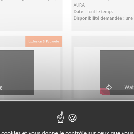
AURA
Date :
Tout le temps
Disponibilité demandée :
une 
Exclusion & Pauvreté
avec une personne
Partagez des momen
âgée isolée (PAMIE
Lieu :
ARIEGE (09)
es cookies et vous donne le contrôle sur ceux que vous