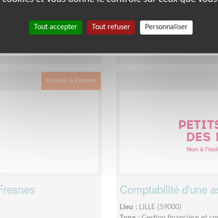
Type :
Visite à domicile
e
Association :
Petits Frères des
Date :
Tout le temps
Tout accepter
Tout refuser
Personnaliser
s / réunion d'équipes
Disponibilité demandée :
Quel
réunions d'équipe.
Exclusion & Pauvreté
 Fresnes
Comptabilité d'une a
Lieu :
LILLE (59000)