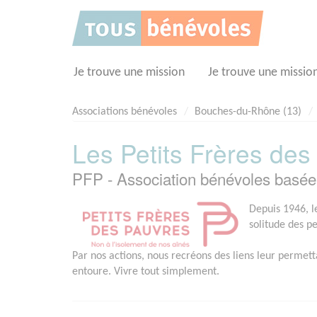
Panneau de gestion des cookies
Je trouve une mission
Je trouve une missio
Associations bénévoles
Bouches-du-Rhône (13)
Les Petits Frères des
PFP - Association bénévoles basé
Depuis 1946, le
solitude des p
Par nos actions, nous recréons des liens leur permett
entoure. Vivre tout simplement.