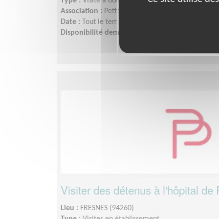
Type :
Visite à domicile
Association :
Petits Frères des Pauvres d'Occitani
Date :
Tout le temps
Disponibilité demandée :
Quelques heures visite
Visiter des détenus à l'hôpital de
Lieu :
FRESNES (94260)