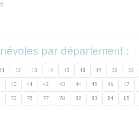
4)
bénévoles par département :
11
12
13
14
15
18
19
22
23
8
40
41
42
43
44
45
46
47
2
73
75
77
78
82
83
84
85