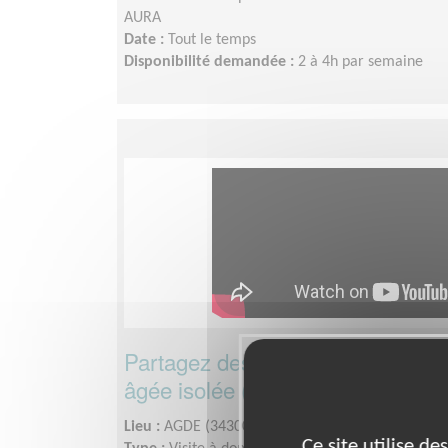
AURA
Date :
Tout le temps
Disponibilité demandée :
2 à 4h par semaine
Partagez des moments précieux 
âgée isolée (AGDE)
Lieu :
AGDE (34300)
Ce site utilise d