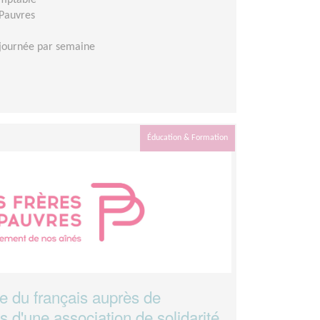
omptable
 Pauvres
journée par semaine
Éducation & Formation
ge du français auprès de
 d'une association de solidarité