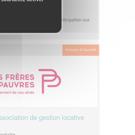
 Pauvres d'Occitanie
ques heures par semaine et participation aux
Exclusion & Pauvreté
ssociation de gestion locative