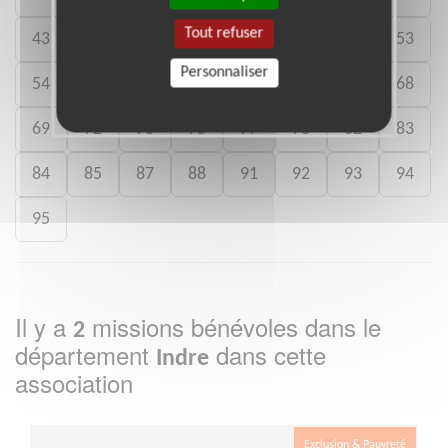
Tout refuser
43
44
45
46
47
49
52
53
Personnaliser
54
56
57
59
60
63
65
68
69
72
73
75
77
78
82
83
84
85
87
88
91
92
93
94
95
Il y a
missions bénévoles dans le
2
département
dans cette
Indre
association
Exclusion & Pauvreté