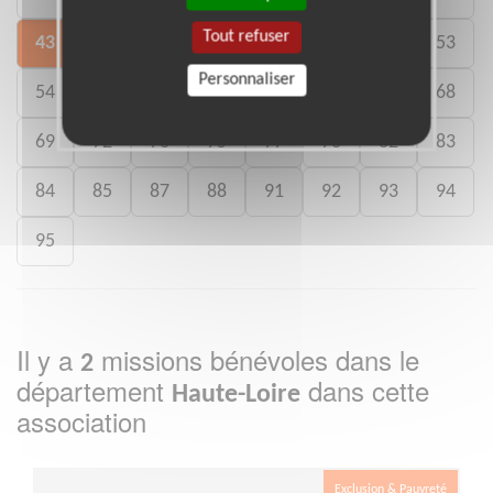
Tout refuser
43
44
45
46
47
49
52
53
Personnaliser
54
56
57
59
60
63
65
68
69
72
73
75
77
78
82
83
84
85
87
88
91
92
93
94
95
Il y a
missions bénévoles dans le
2
département
dans cette
Haute-Loire
association
Exclusion & Pauvreté