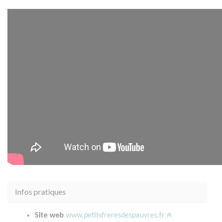
Infos pratiques
Site web
www.petitsfreresdespauvres.fr