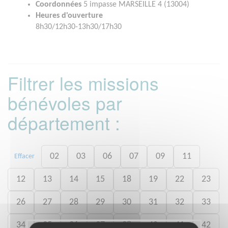
Coordonnées
5 impasse MARSEILLE 4 (13004)
Heures d'ouverture
8h30/12h30-13h30/17h30
Filtrer les missions
bénévoles par
département :
02
03
06
07
09
11
Effacer
12
13
14
15
18
19
22
23
26
27
28
29
30
31
32
33
34
35
36
37
38
40
41
42