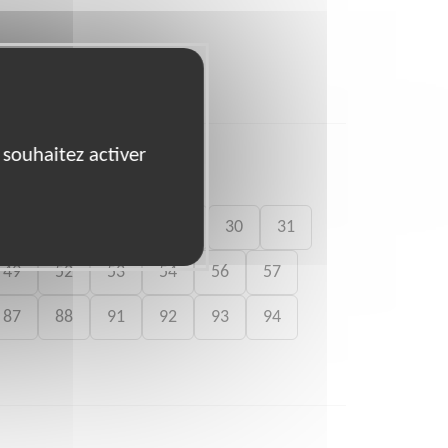
 souhaitez activer
26
27
28
29
30
31
49
52
53
54
56
57
87
88
91
92
93
94