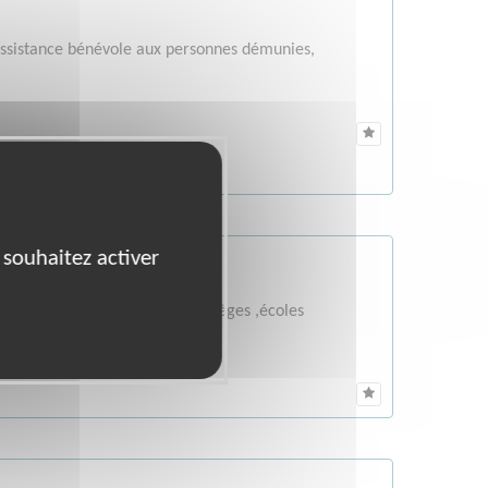
 assistance bénévole aux personnes démunies,
 souhaitez activer
ntervenant dans les lycées, collèges ,écoles