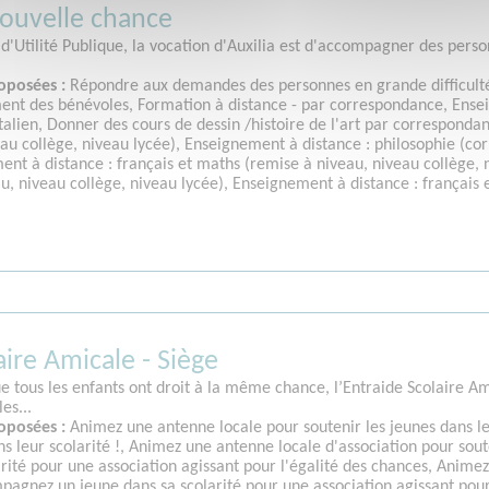
nouvelle chance
'Utilité Publique, la vocation d'Auxilia est d'accompagner des person
oposées :
Répondre aux demandes des personnes en grande difficulté, 
ent des bénévoles, Formation à distance - par correspondance, Ense
talien, Donner des cours de dessin /histoire de l'art par corresponda
eau collège, niveau lycée), Enseignement à distance : philosophie (c
ent à distance : français et maths (remise à niveau, niveau collège, 
u, niveau collège, niveau lycée), Enseignement à distance : français 
aire Amicale - Siège
e tous les enfants ont droit à la même chance, l’Entraide Scolaire Am
es...
oposées :
Animez une antenne locale pour soutenir les jeunes dans le
ns leur scolarité !, Animez une antenne locale d'association pour sou
rité pour une association agissant pour l'égalité des chances, Anime
ompagnez un jeune dans sa scolarité pour une association agissant po