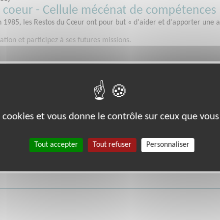
u coeur - Cellule mécénat de compétences
 1985, les Restos du Cœur ont pour but « d'aider et d'apporter une
ation et participez à ses futures missions.
es cookies et vous donne le contrôle sur ceux que vous
es Dons d'Organes et de Tissus humains
i 1901 , a pour but d'informer , de dédramatiser le don d'organes en i
Tout accepter
Tout refuser
Personnaliser
ation et participez à ses futures missions.