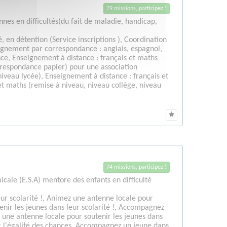
79 missions, participez !
nes en difficultés(du fait de maladie, handicap,
en détention (Service inscriptions ), Coordination
ignement par correspondance : anglais, espagnol,
nce, Enseignement à distance : français et maths
orrespondance papier) pour une association
niveau lycée), Enseignement à distance : français et
et maths (remise à niveau, niveau collège, niveau
74 missions, participez !
icale (E.S.A) mentore des enfants en difficulté
ur scolarité !, Animez une antenne locale pour
tenir les jeunes dans leur scolarité !, Accompagnez
z une antenne locale pour soutenir les jeunes dans
ur l'égalité des chances, Accompagnez un jeune dans