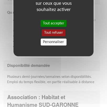
sur ceux que vous
souhaitez activer
Qualités requises :
Sens de la diplomatie, de l’écoute et de l’ouverture
Tout accepter
à l’autre,
Capacité de prise de distance et d’analyse,
Tout refuser
Goût du travail en équipe et de l’animation,
Sens de la confidentialité,
Personnaliser
Expérience souhaitée d’accueil et
d’accompagnement dans une association.
Disponibilité demandée
Plusieurs demi-journées/semaines selon disponibilités.
Emploi du temps flexible, en partie réalisable à distance
Association : Habitat et
Humanisme SUD-GARONNE