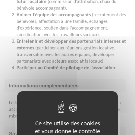
futur locataire
(commission d’attribution, choix du
bénévole accompagnant).
Animer l’équipe des accompagnants
(recrutement des
bénévoles, affectation à une famille, échanges
d’expérience, soutien dans l’accompagnement,
coordination avec les travailleurs sociaux).
Entretenir et développer des partenariats internes et
externes
(participer aux réunions gestion locative,
transversalité avec les autres équipes, développer
partenariats avec acteurs associatifs locaux).
Participer au Comité de pilotage de l’association.
Informations complémentaires
Le bénévole aura accès à des formations internes et sera
accompagné par un responsable dans ses débuts dans sa
mission
Ce site utilise des cookies
et vous donne le contrôle
Savoir être & compétences