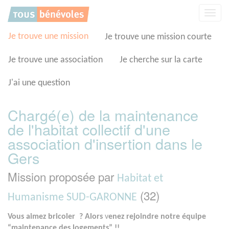
Panneau de gestion des cookies
Affic
la
navig
Je trouve une mission
Je trouve une mission courte
Je trouve une association
Je cherche sur la carte
J'ai une question
Chargé(e) de la maintenance
de l'habitat collectif d'une
association d'insertion dans le
Gers
Mission proposée par
Habitat et
(32)
Humanisme SUD-GARONNE
Vous aimez bricoler ? Alors
v
enez rejoindre notre équipe
“maintenance des logements” !!