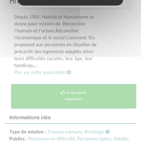
Humanisme SUD-GARONNE
Depuis 1985, Habitat et Humanisme se
donne pour mission de :Réconcilier
l’humain et l’urbain,Réconcilier
l’économique et le social.Comment ?En
proposant aux personnes en situation de
précarité des logements adaptés selon
leurs difficultés sociales, leur âge, leur
handicap,...
Plus sur cette association
Je me porte
volontaire
Informations clés
Type de mission :
Travaux manuels, Bricolage
Publics :
Personnes en difficulté,
Personnes âgées,
Adultes