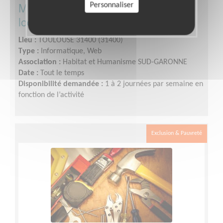
Membre de l'équipe informatique
Personnaliser
locale
Lieu :
TOULOUSE 31400 (31400)
Type :
Informatique, Web
Association :
Habitat et Humanisme SUD-GARONNE
Date :
Tout le temps
Disponibilité demandée :
1 à 2 journées par semaine en
fonction de l’activité
Exclusion & Pauvreté