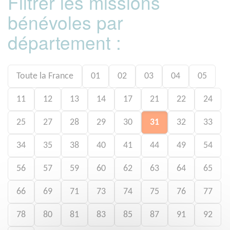
Filtrer les missions
bénévoles par
département :
Toute la France
01
02
03
04
05
11
12
13
14
17
21
22
24
25
27
28
29
30
31
32
33
34
35
38
40
41
44
49
54
56
57
59
60
62
63
64
65
66
69
71
73
74
75
76
77
78
80
81
83
85
87
91
92